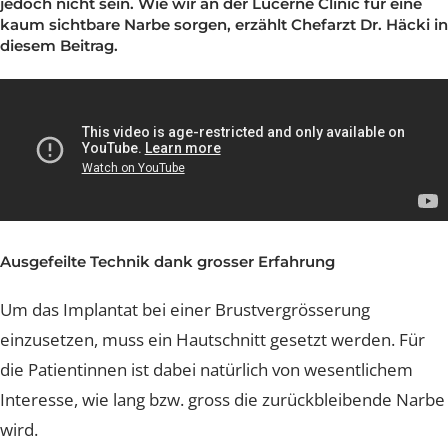
zurückbehalten. Dank modernster Technik muss dies
Nachsorge und Heilung
Nachsorge und Heilung
Nachsorge und Heilung
Nachsorge und Heilung
Nachsorge und Heilung
Brustverkleinerung
Whatsapp Community
Sculptra Body
jedoch nicht sein. Wie wir an der Lucerne Clinic für eine
Celebrities
Patientenstorys
Patientenstorys
Patientenstorys
Faltenbehandlung Injections
Risiken
Risiken
Risiken
Risiken
Risiken
kaum sichtbare Narbe sorgen, erzählt Chefarzt Dr. Häcki
CelluTreat
Celebrities
Celebrities
Preise
diesem Beitrag.
Preise
Preise
Preise
Preise
Preise
Liquid Facelift
BreastExpert Brust Zweitmeinung
Patientenstories
Busenfreundin Special
sweatLess+ Friends
Häufige Fragen
Tiefe Infektionsraten
Häufige Fragen
Häufige Fragen
Häufige Fragen
Hyaluron-Filler
BreastCare+ Absicherung
Lucerne Clinic Hautnah
Häufige Fragen
Häufige Fragen
Profhilo
3D-Simulation
Celebrities
Sculptra
Blog
Hylase
Ausgefeilte Technik dank grosser Erfahrung
Aknenarben
Hautunregelmässigkeiten Laser
Um das Implantat bei einer Brustvergrösserung
einzusetzen, muss ein Hautschnitt gesetzt werden. Für
Laser Technologien
die Patientinnen ist dabei natürlich von wesentlichem
Interesse, wie lang bzw. gross die zurückbleibende Na