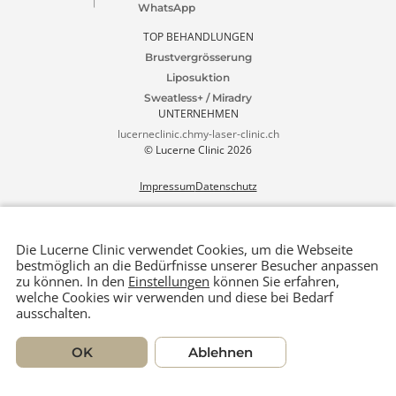
4.9 Google Ranking
1000+ Rezensionen
Lucerne Clinic
Tel. +41 41 511 80 80
Termin
Seidenhofstrasse
vereinbaren
welcome@lucerneclinic.c
9
h
6003 Luzern
WhatsApp
TOP BEHANDLUNGEN
Brustvergrösserung
Liposuktion
Sweatless+ / Miradry
UNTERNEHMEN
lucerneclinic.ch
my-laser-clinic.ch
© Lucerne Clinic 2026
Impressum
Datenschutz
Die Lucerne Clinic verwendet Cookies, um die Webseite