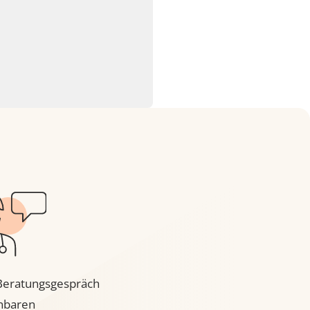
mit Silikon
 310ml
I