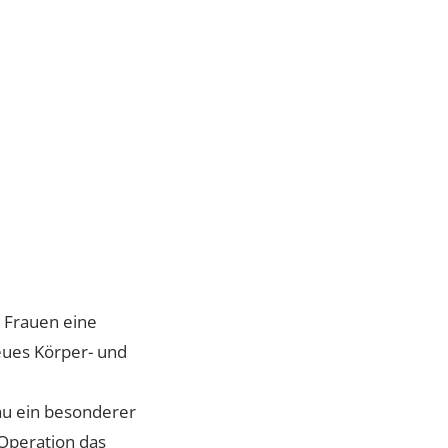
Whatsapp Community
Patientenstories
Lucerne Clinic Hautnah
Celebrities
Blog
 viele Frauen eine
ndes neues Körper- und