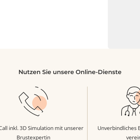
Brustvergrösserung 
grösserung mit Mia
Motiva Mini
Implantat:
h™
Dualplane I
OP-Technik:
Motiva Mini 125ml
t:
Zur Patientenstory
Injektion über die Achsel
ik:
ientenstory
grösserung mit Silikon
entinnen haben sich für eine Brustvergrösserung mit
Nutzen Sie unsere Online-Dienste
schieden.