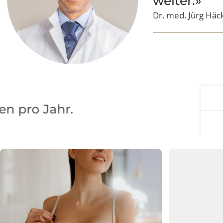
«Unser L
weiter.»
Dr. med. Jürg H
F
hr.
Für 