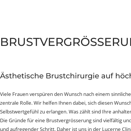
Brustverkleinerung
Sculptra Body
Faltenbehandlung Injection
CelluTreat
Liquid Facelift
BreastExpert Brust Zweitm
Hyaluron-Filler
BreastCare+ Absicherung
Profhilo
BRUSTVERGRÖSSER
3D-Simulation
Sculptra
Hylase
Aknenarben
Ästhetische Brustchirurgie auf h
Hautunregelmässigkeiten L
Viele Frauen verspüren den Wunsch nach einem sinnlich
Laser Technologien
zentrale Rolle. Wir helfen Ihnen dabei, sich diesen Wu
Selbstwertgefühl zu erlangen. Was zählt sind Ihre anh