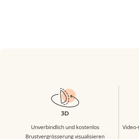
Brustver
Femtec
Implanta
OP-Techn
Brustvergrösserung mit Silikon
Zur Pat
Motiva Mini 220ml
Implantat:
Dualplane II
OP-Technik:
Zur Patientenstory
Brustver
Alle 4 Pati
Silikon ent