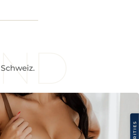
chritt
ND
eiz.