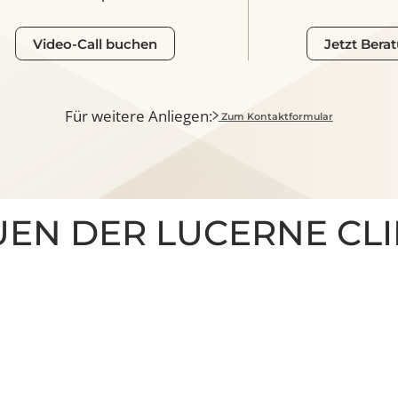
Brus
Impla
o-Call inkl. 3D Simulation mit unserer
Unverbindl
OP-Te
Brustexpertin
Video-Call buchen
Jetz
Für weitere Anliegen:
Zum Kontaktformular
AUEN DER LUCERNE C