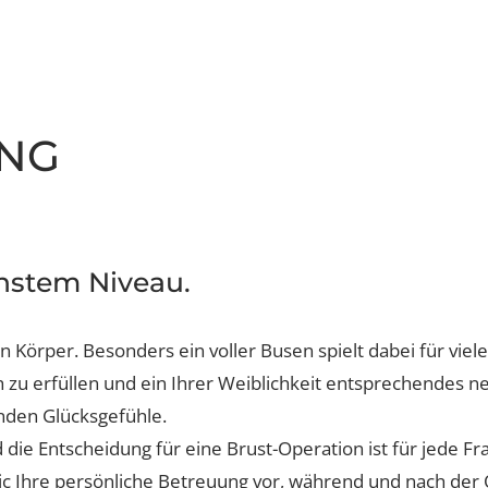
s
einung
UNG
öchstem Niveau.
aser
en Körper. Besonders ein voller Busen spielt dabei für
nsch zu erfüllen und ein Ihrer Weiblichkeit entspreche
altenden Glücksgefühle.