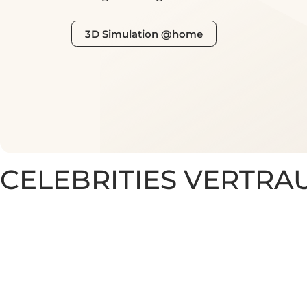
Unverbindlich und kostenlos
Vide
Brustvergrösserung visualisieren
3D Simulation @home
CELEBRITIES VERTR