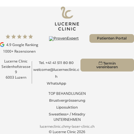
Mehr passende anzeigen
Zu allen Blogs
Patienten Portal
4.9 Google Ranking
1000+ Rezensionen
Lucerne Clinic
Tel. +41 41 511 80 80
Termin
Seidenhofstrasse
vereinbaren
welcome@lucerneclinic.c
9
h
6003 Luzern