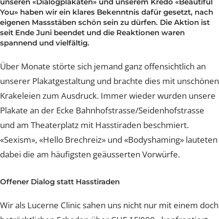
haben wir im Mai zum öffentlichen Dialog eingeladen. M
Nachsorge und Heilung
Nachsorge und Heilung
Nachsorge und Heilung
Nachsorge und Heilung
Nachsorge und Heilung
Brustverkleinerung
Whatsapp Community
Sculptra Body
unseren «Dialogplakaten» und unserem Kredo «Beautif
Celebrities
Patientenstorys
Patientenstorys
Patientenstorys
Faltenbehandlung Injections
Risiken
Risiken
Risiken
Risiken
Risiken
You» haben wir ein klares Bekenntnis dafür gesetzt, na
CelluTreat
Celebrities
Celebrities
Preise
eigenen Massstäben schön sein zu dürfen. Die Aktion is
Preise
Preise
Preise
Preise
Preise
Liquid Facelift
BreastExpert Brust Zweitmeinung
Patientenstories
seit Ende Juni beendet und die Reaktionen waren
Busenfreundin Special
sweatLess+ Friends
Häufige Fragen
Tiefe Infektionsraten
Häufige Fragen
Häufige Fragen
Häufige Fragen
spannend und vielfältig.
Hyaluron-Filler
BreastCare+ Absicherung
Lucerne Clinic Hautnah
Häufige Fragen
Häufige Fragen
Profhilo
3D-Simulation
Über Monate störte sich jemand ganz offensichtlich an
Celebrities
unserer Plakatgestaltung und brachte dies mit unschö
Sculptra
Blog
Krakeleien zum Ausdruck. Immer wieder wurden unse
Hylase
Plakate an der Ecke Bahnhofstrasse/Seidenhofstrasse
und am Theaterplatz mit Hasstiraden beschmiert.
Aknenarben
«Sexism», «Hello Brechreiz» und «Bodyshaming» laute
Hautunregelmässigkeiten Laser
dabei die am häufigsten geäusserten Vorwürfe.
Laser Technologien
Offener Dialog statt Hasstiraden