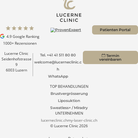
Jetzt unverbindliche Beratung buchen
Patienten Portal
4.9 Google Ranking
1000+ Rezensionen
Lucerne Clinic
Tel. +41 41 511 80 80
Termin
Seidenhofstrasse
vereinbaren
welcome@lucerneclinic.c
9
h
6003 Luzern