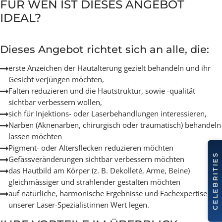
Hautunregelmässigkeiten oder
Modernste Technologien &
persönlichen Ziele abgestimmt ist.
4
Hautverjüngung mit Laser – Sie erhalten
Fachkompetenz
einen klaren, realistischen
Behandlungsfahrplan
Wir kombinieren führende Laser-,
FÜR WEN IST DIESES ANGEBOT
Injektions- und
IDEAL?
Hautregenerationstechnologien, um
maximale Ergebnisse bei minimaler
Ausfallzeit zu erzielen
Dieses Angebot richtet sich an alle, die:
erste Anzeichen der Hautalterung gezielt behandeln und ihr
Gesicht verjüngen möchten,
Falten reduzieren und die Hautstruktur, sowie -qualität
sichtbar verbessern wollen,
sich für Injektions- oder Laserbehandlungen interessieren,
Narben (Aknenarben, chirurgisch oder traumatisch) behand
lassen möchten
Pigment- oder Altersflecken reduzieren möchten
Gefässveränderungen sichtbar verbessern möchten