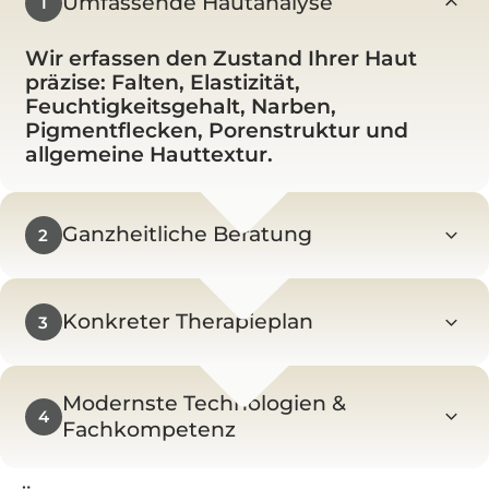
Umfassende Hautanalyse
1
Wir erfassen den Zustand Ihrer Haut
präzise: Falten, Elastizität,
Feuchtigkeitsgehalt, Narben,
Pigmentflecken, Porenstruktur und
allgemeine Hauttextur.
Ganzheitliche Beratung
2
Wir betrachten Ihre Haut in ihrem
gesamten Kontext: Ästhetik,
Konkreter Therapieplan
3
Regeneration, Prävention und
Lebensstil. So entsteht ein individueller
Ob für Anti-Aging, Faltenreduzierung,
Behandlungsplan, der auf Ihre