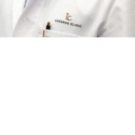
Whatsapp Community
Patientenstories
Lucerne Clinic Hautnah
Celebrities
Blog