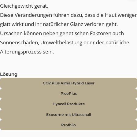
HAUT
Eine feine, gleichmässige Hautstruktur steht für Vitalitä
und ein gepflegtes Erscheinungsbild. Mit der Zeit kann
sich das Hautbild jedoch verändern: Vergrösserte Pore
feine Knitterfältchen oder unruhige Hautpartien
entstehen, wenn Elastizität und Feuchtigkeitsgehalt
nachlassen oder die Talgproduktion aus dem
Gleichgewicht gerät.
Diese Veränderungen führen dazu, dass die Haut weni
glatt wirkt und ihr natürlicher Glanz verloren geht.
Ursachen können neben genetischen Faktoren auch
Sonnenschäden, Umweltbelastung oder der natürliche