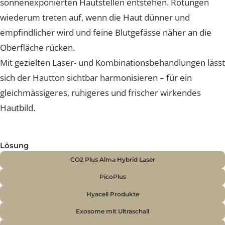
Ein ausgeglichener Hautton verleiht der Haut Frische 
Vitalität. Mit der Zeit oder durch äussere Einflüsse kön
jedoch Pigmentverschiebungen entstehen – etwa in F
von Melasma, Altersflecken oder Rötungen. Diese
Veränderungen lassen die Haut unruhiger wirken und
mindern ihre natürliche Ausstrahlung.
Ein Melasma zeigt sich meist als bräunliche,
symmetrische Verfärbung im Gesicht, während
Altersflecken durch jahreliche UV-Strahlung auf
sonnenexponierten Hautstellen entstehen. Rötungen
wiederum treten auf, wenn die Haut dünner und
empfindlicher wird und feine Blutgefässe näher an die
Oberfläche rücken.