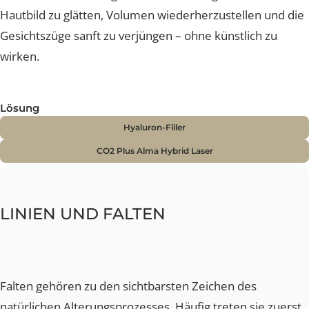
Krähenfüsse oder eingefallene Wangen – entstehen
durch den natürlichen Alterungsprozess, mimische
Bewegungen oder Umwelteinflüsse. Je nach Ausprägu
und Hautbeschaffenheit kommen verschiedene
moderne Behandlungsmethoden in Frage, um das
Hautbild zu glätten, Volumen wiederherzustellen und d
Gesichtszüge sanft zu verjüngen – ohne künstlich zu
wirken.
Lösung
Hyaluron-Filler
CO2 Plus Alma Hybrid Laser