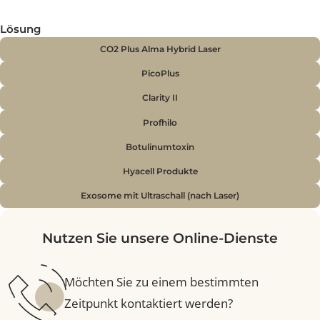
Ein fahler Teint und fehlender Glow entstehen, wenn d
Haut an Feuchtigkeit, Spannkraft und Vitalität verliert.
Erste feine Linien oder eine müde Ausstrahlung sind of
die Vorboten beginnender Hautalterung.
Eine Anti-Aging-Präventivbehandlung setzt genau hier a
Sie stärkt die Hautstruktur, verbessert die
Zellregeneration und beugt Elastizitätsverlust oder
Pigmentveränderungen frühzeitig vor – noch bevor
sichtbare Alterungszeichen entstehen.
Der Ansatz lautet: Vorbeugen statt korrigieren – für ei
dauerhaft frische, glatte und jugendlich wirkende Haut