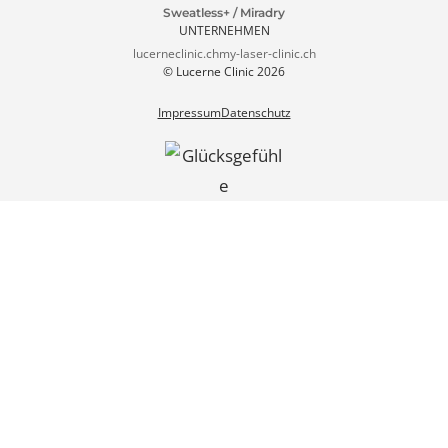
4.9
Lucerne Clinic
Über 1'000 Rezensionen
Patienten Portal
4.9 Google Ranking
1000+ Rezensionen
Lucerne Clinic
Tel. +41 41 511 80 80
Termin
Seidenhofstrasse
vereinbaren
welcome@lucerneclinic.c
9
h
6003 Luzern
WhatsApp