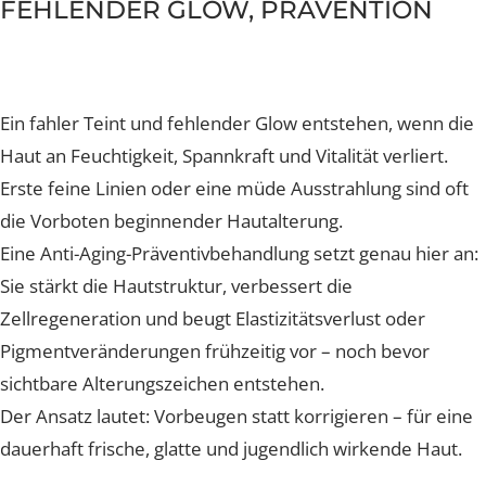
Lösung
CO2 Plus Alma Hybrid Laser
PicoPlus
Sculptra
Hyacell Produkte
Exosome mit Ultraschall (nach Laser)
Profhilo
Hyaluron-Filler
FEHLENDER GLOW, PRÄVENTION