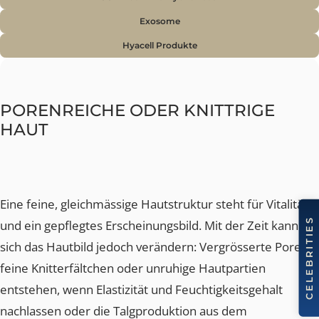
harmonisches Gesamtbild zu fördern.
Lösung
Hyaluron-Filler
Profhilo
Sculptra
Liquid Facelift
CO2 Plus Alma Hybrid Laser
Exosome
Hyacell Produkte
PORENREICHE ODER KNITTRIGE