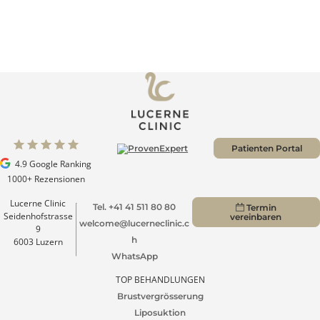
Als führende Klinik in unserem Fachgebiet stehen wir f
höchste medizinische Qualität und eine
aussergewöhnlich hohe Patientenzufriedenheit.
Very happy with my upper eyelid surgery.
Everyone had a very calm, professional
demeanor, and I felt very well looked after for …
Mehr
Nicole Schubert