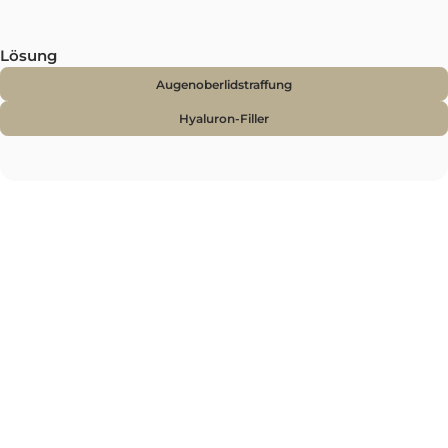
Ausgeprägte Tränensäcke oder erschlaffte Unterlider
lassen das Gesicht älter wirken. Mit einer
Unterlidkorrektur oder Fillern gleichen wir dies
harmonisch aus.
Lösung
Augenoberlidstraffung
Hyaluron-Filler