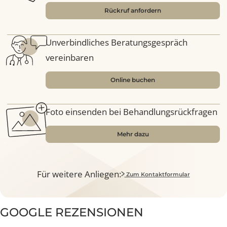
Lösung
CO2 Plus Alma Hybrid Laser
PicoPlus
Clarity II
Profhilo
Botulinumtoxin
Hyacell Produkte
Exosome mit Ultraschall (nach Laser)
Nutzen Sie unsere Online-Dienste
Möchten Sie zu einem bestimmten
Zeitpunkt kontaktiert werden?