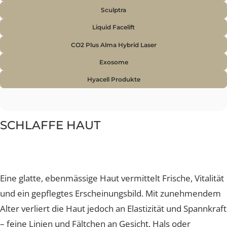
Haut sichtbar glätten, das Volumen sanft ausgleichen 
das Gesicht insgesamt entspannter und frischer wirken
Lösung
Hyaluron-Filler
Profhilo
Sculptra
Liquid Facelift
CO2 Plus Alma Hybrid Laser
Exosome
Hyacell Produkte