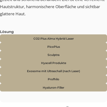
NARBEN
Aknenarben oder chirurgische Narben entstehen, wen
die Haut nach Entzündungen oder Eingriffen durch
festeres Narbengewebe ersetzt wird. Das Ergebnis sin
oft Unebenheiten, Vertiefungen oder Verfärbungen, di
das Hautbild beeinträchtigen können.
Mit modernsten Technologien wie Alma Hybrid™ Lase
oder Ultraschall-Therapie lassen sich Narben heute
gezielt und schonend behandeln. Ziel ist eine verfeiner
Hautstruktur, harmonischere Oberfläche und sichtbar
glattere Haut.