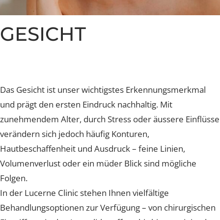
Nachsorge und Heilung
Nachsorge und Heilung
Nachsorge und Heilung
Nachsorge und Heilung
Nachsorge und Heilung
Brustverkleinerung
Whatsapp Community
Sculptra Body
Celebrities
Patientenstorys
Patientenstorys
Patientenstorys
Faltenbehandlung Injections
Risiken
Risiken
Risiken
Risiken
Risiken
CelluTreat
Celebrities
Celebrities
Preise
Preise
Preise
Preise
Preise
Preise
Liquid Facelift
BreastExpert Brust Zweitmeinung
GESICHT
Patientenstories
Busenfreundin Special
sweatLess+ Friends
Häufige Fragen
Tiefe Infektionsraten
Häufige Fragen
Häufige Fragen
Häufige Fragen
Hyaluron-Filler
BreastCare+ Absicherung
Lucerne Clinic Hautnah
Häufige Fragen
Häufige Fragen
Profhilo
3D-Simulation
Celebrities
Sculptra
Blog
Das Gesicht ist unser wichtigstes Erkennungsmerkmal
Hylase
und prägt den ersten Eindruck nachhaltig. Mit
zunehmendem Alter, durch Stress oder äussere Einflü
Aknenarben
verändern sich jedoch häufig Konturen,
Hautbeschaffenheit und Ausdruck – feine Linien,
Hautunregelmässigkeiten Laser
Volumenverlust oder ein müder Blick sind mögliche
Laser Technologien
Folgen.
In der Lucerne Clinic stehen Ihnen vielfältige