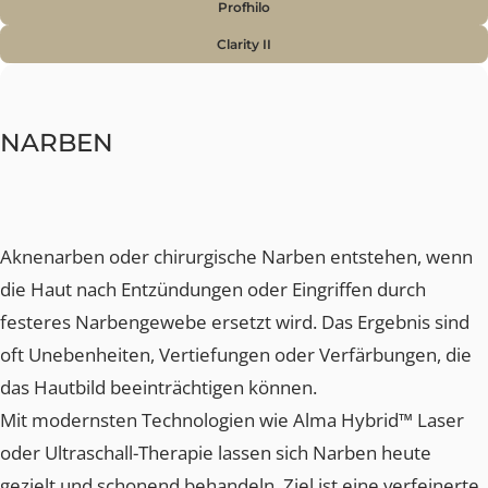
Mit gezielten Laser- und Kombinationsbehandlungen lä
sich der Hautton sichtbar harmonisieren – für ein
gleichmässigeres, ruhigeres und frischer wirkendes
Hautbild.
Lösung
CO2 Plus Alma Hybrid Laser
PicoPlus
Hyacell Produkte
Exosome mit Ultraschall
Profhilo
Clarity II