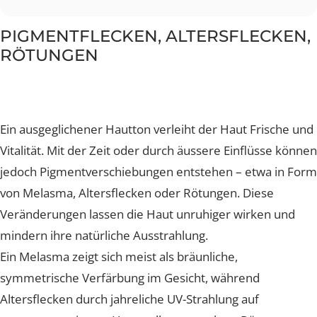
Alterungsprozess sein.
Lösung
CO2 Plus Alma Hybrid Laser
PicoPlus
Hyacell Produkte
Exosome mit Ultraschall
Profhilo
PIGMENTFLECKEN, ALTERSFLECKEN
RÖTUNGEN