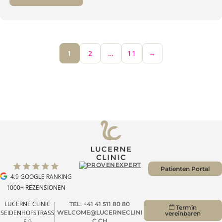
14.01.2025
LIPPEN AUFSPRITZEN – TOP ODER
FLOP? DER TREND HÄLT AN!
Weiterlesen
1
2
…
11
→