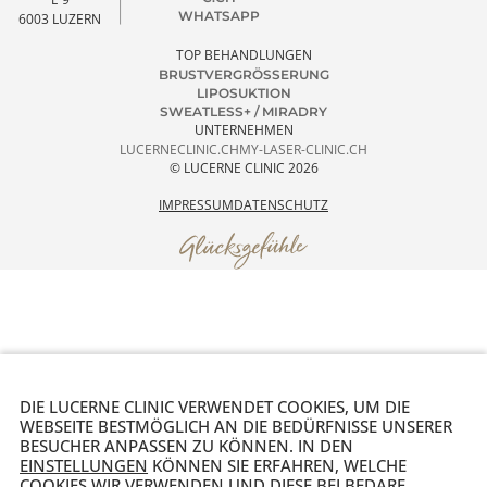
Patienten Portal
4.9 GOOGLE RANKING
1000+ REZENSIONEN
LUCERNE CLINIC
TEL. +41 41 511 80 80
Termin
SEIDENHOFSTRASS
WELCOME@LUCERNECLINI
vereinbaren
C.CH
E 9
WHATSAPP
6003 LUZERN
TOP BEHANDLUNGEN
BRUSTVERGRÖSSERUNG
LIPOSUKTION
SWEATLESS+ / MIRADRY
UNTERNEHMEN