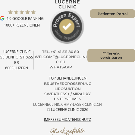
1
2
…
11
→
Patienten Portal
4.9 GOOGLE RANKING
1000+ REZENSIONEN