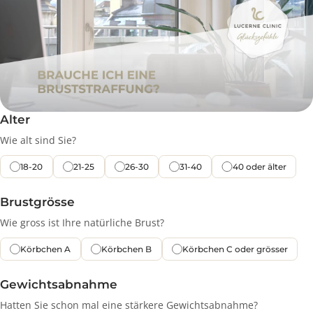
Alter
Wie alt sind Sie?
18-20
21-25
26-30
31-40
40 oder älter
Brustgrösse
Wie gross ist Ihre natürliche Brust?
Körbchen A
Körbchen B
Körbchen C oder grösser