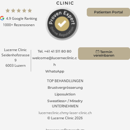
Mommy Makeover
Narbenkorrektur
Patienten Portal
4.9 Google Ranking
1000+ Rezensionen
Lucerne Clinic
Tel. +41 41 511 80 80
Termin
Seidenhofstrasse
vereinbaren
welcome@lucerneclinic.c