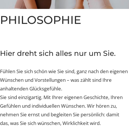
Nachsorge und Heilung
Nachsorge und Heilung
Nachsorge und Heilung
Nachsorge und Heilung
Nachsorge und Heilung
Brustverkleinerung
Whatsapp Community
Sculptra Body
Celebrities
Patientenstorys
Patientenstorys
Patientenstorys
Faltenbehandlung Injections
Risiken
Risiken
Risiken
Risiken
Risiken
CelluTreat
Celebrities
Celebrities
Preise
Preise
Preise
Preise
Preise
Preise
Liquid Facelift
BreastExpert Brust Zweitmeinung
PHILOSOPHIE
Patientenstories
Busenfreundin Special
sweatLess+ Friends
Häufige Fragen
Tiefe Infektionsraten
Häufige Fragen
Häufige Fragen
Häufige Fragen
Hyaluron-Filler
BreastCare+ Absicherung
Lucerne Clinic Hautnah
Häufige Fragen
Häufige Fragen
Profhilo
3D-Simulation
Celebrities
Sculptra
Blog
Hier dreht sich alles nur um Sie.
Hylase
Fühlen Sie sich schön wie Sie sind, ganz nach den eige
Aknenarben
Wünschen und Vorstellungen – was zählt sind Ihre
Hautunregelmässigkeiten Laser
anhaltenden Glücksgefühle.
Sie sind einzigartig. Mit Ihrer eigenen Geschichte, Ihre
Laser Technologien
Gefühlen und individuellen Wünschen. Wir hören zu,
nehmen Sie ernst und begleiten Sie persönlich: damit