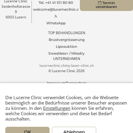
Patienten Portal
4.9 Google Ranking
1000+ Rezensionen
Lucerne Clinic
Tel. +41 41 511 80 80
Termin
Seidenhofstrasse
vereinbaren
welcome@lucerneclinic.c
9
h
6003 Luzern
WhatsApp
TOP BEHANDLUNGEN
Brustvergrösserung
Liposuktion
Sweatless+ / Miradry
UNTERNEHMEN
lucerneclinic.ch
my-laser-clinic.ch
© Lucerne Clinic 2026
Impressum
Datenschutz