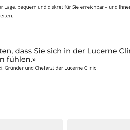
eter Lucerne Clinic geben uns die Möglichkeit, für Si
e medizinische Infrastruktur auf dem neuesten Stand. Es 
ter Lage, bequem und diskret für Sie erreichbar – und
bereiten.
ten, dass Sie sich in der Lucerne
en fühlen.»
äcki, Gründer und Chefarzt der Lucerne Clinic