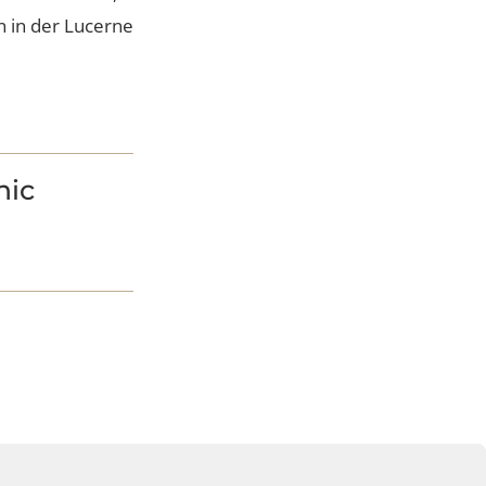
e die Räume grosszügig
bereitet uns Freude, Sie
 Ihnen in der Lucerne
 Clinic