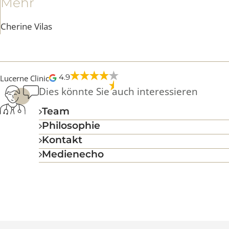
Ich habe mich in der Lucerne Clin
von Anfang an sehr wohlgefühlt. 
Chirurg sowie das gesamte Team 
Mehr
Cherine Vilas
4.9
Lucerne Clinic
Dies könnte Sie auch interessieren
Team
Philosophie