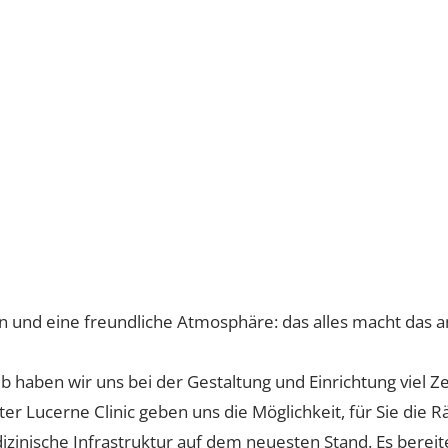
s
einung
aser
lien und eine freundliche Atmosphäre: das alles mach
Deshalb haben wir uns bei der Gestaltung und Einrichtun