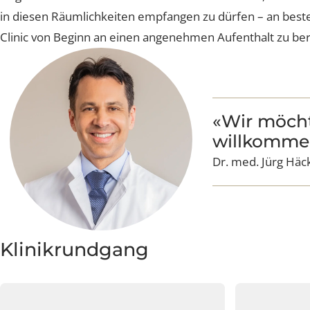
und jedes Detail mit Bedacht ausgewählt. 500 Quadratm
zu gestalten. Das Interieur ist stilvoll und modern, di
in diesen Räumlichkeiten empfangen zu dürfen – an bes
Clinic von Beginn an einen angenehmen Aufenthalt zu 
«Wir möch
willkomm
Dr. med. Jürg H
Klinikrundgang