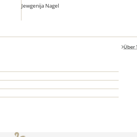
ic
Ich habe mich in der Klini
Der
Anfang an sehr gut aufge
…
gefühlt. Die Beratung war 
Jewgenija Nagel