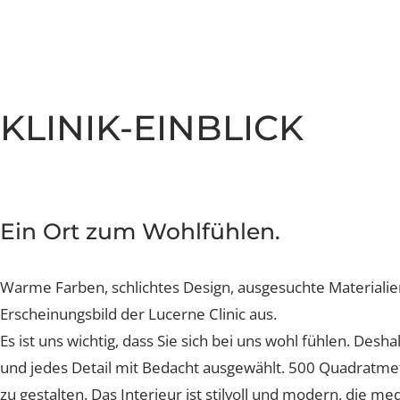
Brustverkleinerung
Sculptra Body
Faltenbehandlung Injection
CelluTreat
Liquid Facelift
BreastExpert Brust Zweitm
Hyaluron-Filler
BreastCare+ Absicherung
Profhilo
KLINIK-EINBLICK
3D-Simulation
Sculptra
Hylase
Aknenarben
Ein Ort zum Wohlfühlen.
Hautunregelmässigkeiten L
Warme Farben, schlichtes Design, ausgesuchte Materia
Laser Technologien
Erscheinungsbild der Lucerne Clinic aus.
Es ist uns wichtig, dass Sie sich bei uns wohl fühlen. 