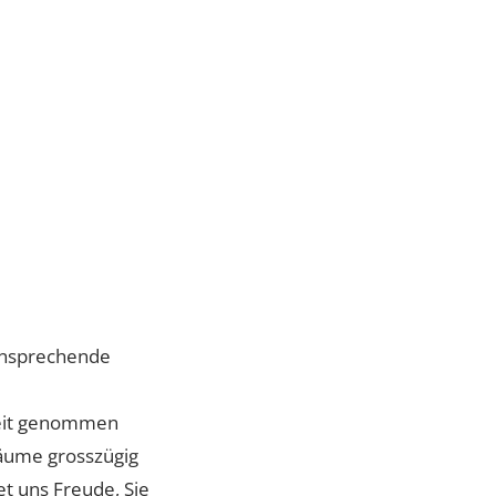
Whatsapp Community
Patientenstories
Lucerne Clinic Hautnah
Celebrities
Blog
t das ansprechende
g viel Zeit genommen