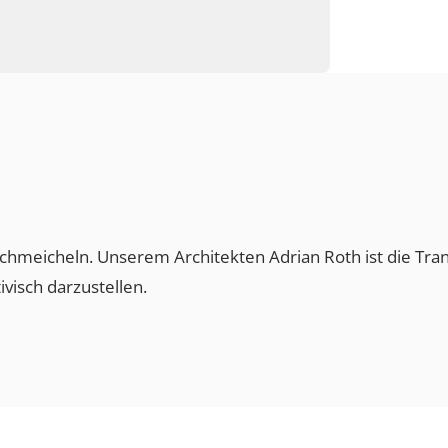
rner Operationssaal
Privatzimmer
nen
 schmeicheln. Unserem Architekten Adrian Roth ist d
ktivisch darzustellen.