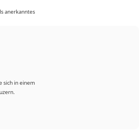
ogie. Als anerkanntes
len Sie sich in einem
tadt Luzern.