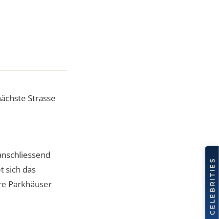
 die nächste Strasse
sse, anschliessend
efindet sich das
h weitere Parkhäuser