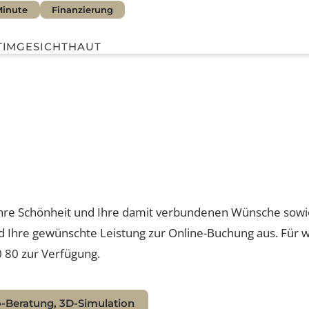
st Minute
Finanzierung
INTIM
GESICHT
HAUT
a Femtech™
nung
kon
pfinden
Meistgeklickt
son, Ihre Schönheit und Ihre damit verbundenen Wünsch
nfett
+ vs. miraDry
olgend Ihre gewünschte Leistung zur Online-Buchung aus
straffung
 80 80 zur Verfügung.
on Laser