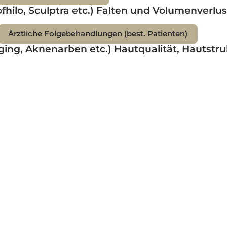
deo-Beratung, 3D-Simulation
s
 Profhilo, Sculptra etc.) Falten und Volumenv
einung
Ärztliche Folgebehandlungen (best. Patienten)
-Aging, Aknenarben etc.) Hautqualität, Haut
aser