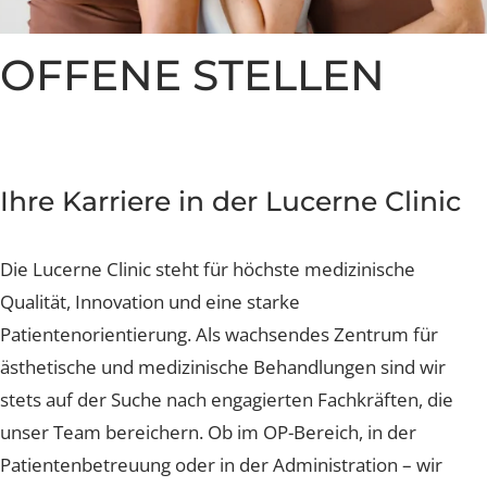
Nachsorge und Heilung
Nachsorge und Heilung
Nachsorge und Heilung
Nachsorge und Heilung
Nachsorge und Heilung
Brustverkleinerung
Whatsapp Community
Sculptra Body
Celebrities
Patientenstorys
Patientenstorys
Patientenstorys
Faltenbehandlung Injections
Risiken
Risiken
Risiken
Risiken
Risiken
CelluTreat
Celebrities
Celebrities
Preise
Preise
Preise
Preise
Preise
Preise
Liquid Facelift
BreastExpert Brust Zweitmeinung
OFFENE STELLEN
Patientenstories
Busenfreundin Special
sweatLess+ Friends
Häufige Fragen
Tiefe Infektionsraten
Häufige Fragen
Häufige Fragen
Häufige Fragen
Hyaluron-Filler
BreastCare+ Absicherung
Lucerne Clinic Hautnah
Häufige Fragen
Häufige Fragen
Profhilo
3D-Simulation
Celebrities
Sculptra
Blog
Ihre Karriere in der Lucerne Clinic
Hylase
Die Lucerne Clinic steht für höchste medizinische
Aknenarben
Qualität, Innovation und eine starke
Hautunregelmässigkeiten Laser
Patientenorientierung. Als wachsendes Zentrum für
ästhetische und medizinische Behandlungen sind wir
Laser Technologien
stets auf der Suche nach engagierten Fachkräften, die
unser Team bereichern. Ob im OP-Bereich, in der