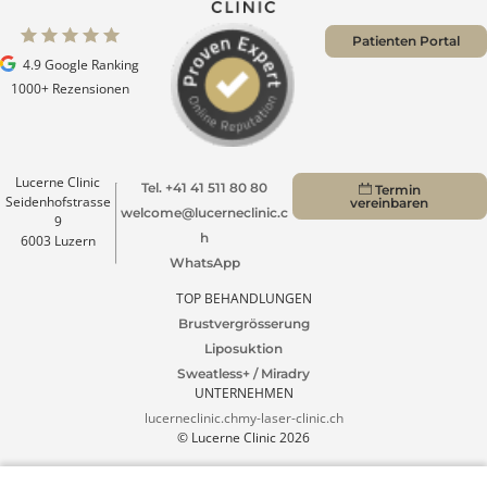
Patienten Portal
4.9 Google Ranking
1000+ Rezensionen
Lucerne Clinic
Tel. +41 41 511 80 80
Termin
Seidenhofstrasse
vereinbaren
welcome@lucerneclinic.c
9
h
6003 Luzern
WhatsApp
TOP BEHANDLUNGEN
Brustvergrösserung