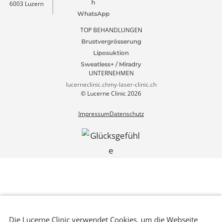
Patienten Portal
4.9 Google Ranking
1000+ Rezensionen
Lucerne Clinic
Tel. +41 41 511 80 80
Termin
Seidenhofstrasse
vereinbaren
welcome@lucerneclinic.c
9
h
6003 Luzern
WhatsApp
TOP BEHANDLUNGEN
Brustvergrösserung
Liposuktion
Sweatless+ / Miradry
UNTERNEHMEN