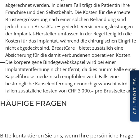
BreastCare+ von exklusiven Preisvorteilen bei einer
Brustoperation bzw. Brustkorrektur.
Behandlung und operative Korrektur bei Kapselfibrose ode
Entfernung eines beschädigten Implantats können unter
bestimmten Voraussetzungen teilweise über die Krankenka
abgerechnet werden. In diesem Fall trägt die Patientin ihre
Franchise und den Selbstbehalt. Die Kosten für die erneute
Brustvergrösserung nach einer solchen Behandlung sind
jedoch durch BreastCare+ gedeckt. Versicherungsleistunge
der Implantat-Hersteller umfassen in der Regel lediglich die
Kosten für das Implantat, während die chirurgischen Eingrif
nicht abgedeckt sind. BreastCare+ bietet zusätzlich eine
Absicherung für die damit verbundenen operativen Kosten.
Die körpereigene Bindegewebskapsel wird bei einer
Implantatentfernung nicht entfernt, da dies nur im Falle ein
Kapselfibrose medizinisch empfohlen wird. Falls eine
bestmögliche Kapselentfernung dennoch gewünscht wird,