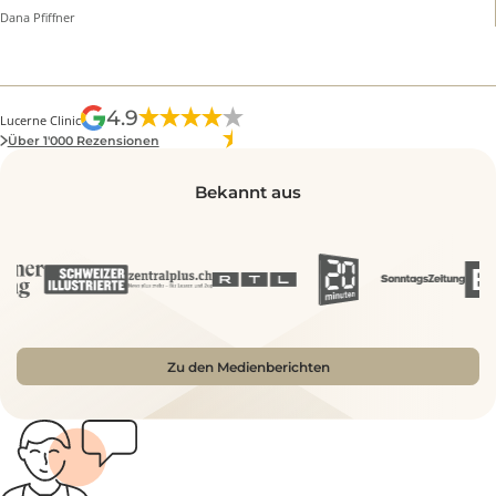
höchste medizinische Qualität und eine
aussergewöhnlich hohe Patientenzufriedenheit.
Nach nun 4 Jahren bin ich immer noch sehr
glücklich mit meiner Brustvergrösserung bei
Dr. Häcki. Er geht auf die eigenen Wünsche …
Mehr
Dana Pfiffner
4.9
Lucerne Clinic
Über 1'000 Rezensionen
Bekannt aus