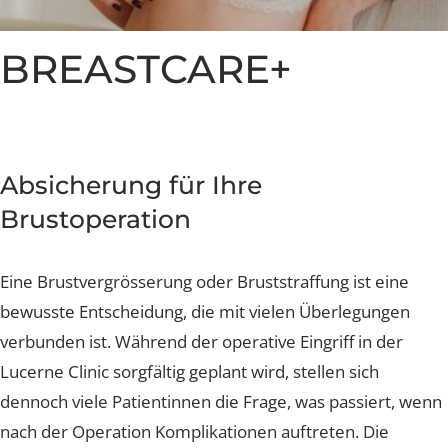
Nachsorge und Heilung
Nachsorge und Heilung
Nachsorge und Heilung
Nachsorge und Heilung
Nachsorge und Heilung
Brustverkleinerung
Whatsapp Community
Sculptra Body
Celebrities
Patientenstorys
Patientenstorys
Patientenstorys
Faltenbehandlung Injections
Risiken
Risiken
Risiken
Risiken
Risiken
CelluTreat
Celebrities
Celebrities
Preise
Preise
Preise
Preise
Preise
Preise
Liquid Facelift
BreastExpert Brust Zweitmeinung
BREASTCARE+
Patientenstories
Busenfreundin Special
sweatLess+ Friends
Häufige Fragen
Tiefe Infektionsraten
Häufige Fragen
Häufige Fragen
Häufige Fragen
Hyaluron-Filler
BreastCare+ Absicherung
Lucerne Clinic Hautnah
Häufige Fragen
Häufige Fragen
Profhilo
3D-Simulation
Celebrities
Sculptra
Blog
Absicherung für Ihre
Hylase
Brustoperation
Aknenarben
Eine Brustvergrösserung oder Bruststraffung ist eine
Hautunregelmässigkeiten Laser
bewusste Entscheidung, die mit vielen Überlegungen
verbunden ist. Während der operative Eingriff in der
Laser Technologien
Lucerne Clinic sorgfältig geplant wird, stellen sich
dennoch viele Patientinnen die Frage, was passiert, w