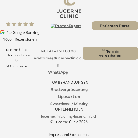
1
2
...
6
→
Patienten Portal
4.9 Google Ranking
1000+ Rezensionen
Lucerne Clinic
Tel. +41 41 511 80 80
Termin
Seidenhofstrasse
vereinbaren
welcome@lucerneclinic.c
9
h
6003 Luzern