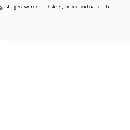
der Durchblutung und Nervenregeneration.
Durch die Injektion von körpereigenem, aufbereitetem
Empfindsamkeit im Intimbereich verbessert und das s
gesteigert werden – diskret, sicher und natürlich.