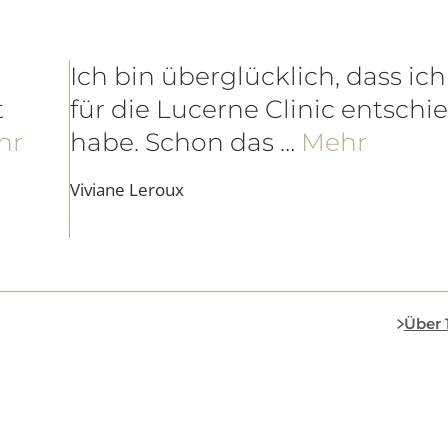
NEN
für höchste medizinische Qualität und eine aussergewö
Ich bin überglücklich, das
hlt
für die Lucerne Clinic ent
ehr
habe. Schon das …
Mehr
Viviane Leroux