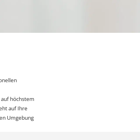
Whatsapp Community
Patientenstories
Lucerne Clinic Hautnah
Celebrities
Blog
funktionellen
sungen auf höchstem
team geht auf Ihre
auensvollen Umgebung