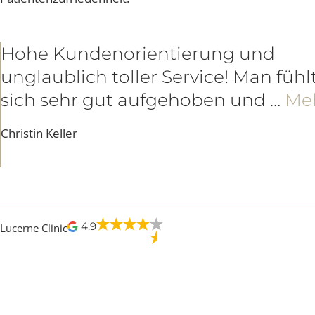
GOOGLE REZENSIO
Als führende Klinik in unserem Fachgebiet stehen wir 
Patientenzufriedenheit.
Hohe Kundenorientierung und
unglaublich toller Service! Man fü
sich sehr gut aufgehoben und …
M
Christin Keller