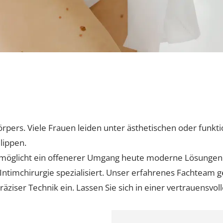
s
einung
s Körpers. Viele Frauen leiden unter ästhetischen oder 
hamlippen.
aser
r, ermöglicht ein offenerer Umgang heute moderne Lö
die Intimchirurgie spezialisiert. Unser erfahrenes Fach
nd präziser Technik ein. Lassen Sie sich in einer vertr