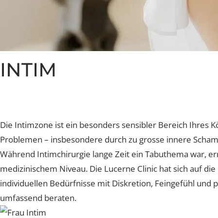
Brustverkleinerung
Sculptra Body
Faltenbehandlung Injection
CelluTreat
Liquid Facelift
BreastExpert Brust Zweitm
Hyaluron-Filler
BreastCare+ Absicherung
Profhilo
INTIM
3D-Simulation
Sculptra
Hylase
Aknenarben
Die Intimzone ist ein besonders sensibler Bereich Ihre
Problemen – insbesondere durch zu grosse innere Sc
Hautunregelmässigkeiten L
Während Intimchirurgie lange Zeit ein Tabuthema wa
Laser Technologien
medizinischem Niveau. Die Lucerne Clinic hat sich auf 
individuellen Bedürfnisse mit Diskretion, Feingefühl u