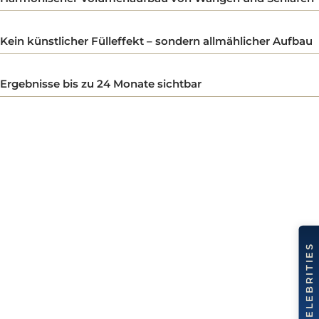
Verbesserung von Hautdichte, Elastizität und Struktur
eingesetzt wird, um Volumenverluste im Gesicht sanft
und langfristig zu korrigieren. Typische
Harmonischer Volumenaufbau von Wangen und Schläf
Anwendungszonen sind Wangen, Schläfen, Kinn und
Kieferlinie – also genau jene Bereiche, die mit
Kein künstlicher Fülleffekt – sondern allmählicher Aufb
zunehmendem Alter an Festigkeit verlieren.
Im Gegensatz zu herkömmlichen Methoden, die nur
Ergebnisse bis zu 24 Monate sichtbar
vorübergehende Ergebnisse liefern, geht Sculptra eine
Schritt weiter: Nach der Injektion verteilt sich die
Substanz im Gewebe und stimuliert die körpereigene
Kollagenproduktion. Dadurch entsteht über Wochen u
Monate ein natürlicher Volumenaufbau – ganz ohne
aufgepolsterten Effekt.
Das Besondere an Sculptra ist seine langfristige Wirkun
Die Haut wird von innen heraus gefestigt, gewinnt an