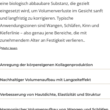
Sculptra, auch bekannt als Poly-L-Milchsäure (PLLA), ist
eine biologisch abbaubare Substanz, die gezielt
eingesetzt wird, um Volumenverluste im Gesicht sanft
und langfristig zu korrigieren. Typische
Anwendungszonen sind Wangen, Schläfen, Kinn und
Kieferlinie – also genau jene Bereiche, die mit
zunehmendem Alter an Festigkeit verlieren.
.
Gönnen Sie sich das Geschenk eines strahlenden und
Mehr lesen
selbstbewussten Aussehens – entdecken Sie Sculptra, 
revolutionäre ästhetische Behandlung, die nicht nur Ih
Anregung der körpereigenen Kollagenproduktion
Gesicht verjüngt, sondern auch Ihre natürliche Schönhe
zum Strahlen bringt.
Nachhaltiger Volumenaufbau mit Langzeiteffekt
Sculptra, auch bekannt als Poly-L-Milchsäure (PLLA), ist
eine biologisch abbaubare Substanz, die gezielt