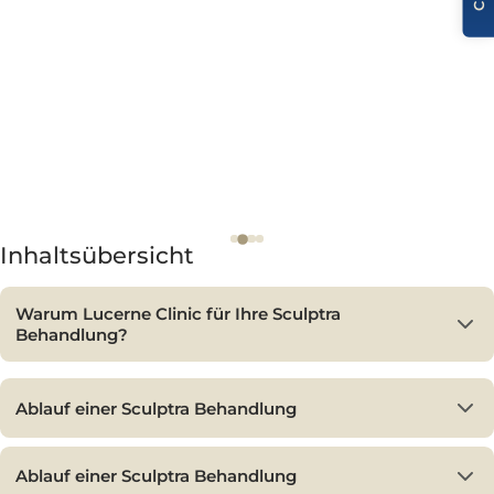
Spannkraft und Frische – für ein harmonisches,
jugendliches Erscheinungsbild, das Ihre natürliche Mim
bewahrt und subtil unterstreicht.
Für ein bestmögliches Ergebnis werden 3 bis 4
Behandlungen im Abstand von jeweils 4 bis 6 Wochen
benötigt. Das finale Resultat zeigt sich in der Regel run
bis 4 Wochen nach der zweiten Sitzung. Bei Bedarf kan
die Behandlung alle 24 Wochen aufgefrischt werden.
Inhaltsübersicht
Warum Lucerne Clinic für Ihre Sculptra
Behandlung?