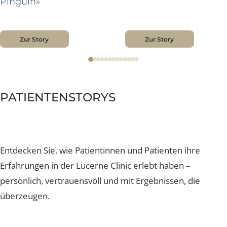
NEU
ZEKI BULGURCU
LARISSA HODGSON
sweatLess+
Brustvergrösserung mit Si
«Endlich muss ich nicht
«Es ist einfach perf
mehr laufen wie ein
geworden.»
Pinguin»
Zur Story
Zur Story