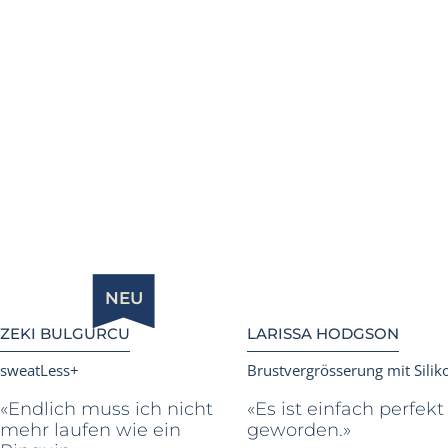
Bei der Lucerne Clinic erleben alle Patientinnen und
Patienten denselben hohen Anspruch an Qualität und
Wohlbefinden. Auch Schweizer und international
bekannte Persönlichkeiten vertrauen uns – unsere
Erfahrungsberichte zeigen, wie wir Wünsche in echte
Glücksgefühle verwandeln.
Zu allen Celebrities