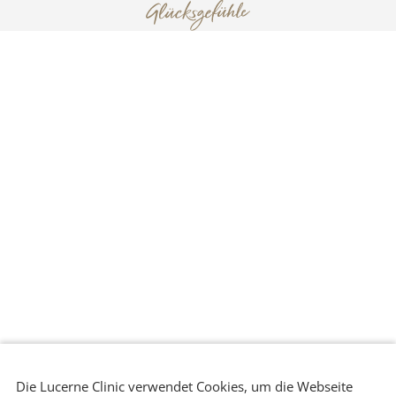
Patienten Portal
4.9 Google Ranking
1000+ Rezensionen
Lucerne Clinic
Tel. +41 41 511 80 80
Termin
Seidenhofstrasse
vereinbaren
welcome@lucerneclinic.c
9
h
6003 Luzern
WhatsApp
TOP BEHANDLUNGEN
Brustvergrösserung
Liposuktion
Sweatless+ / Miradry
UNTERNEHMEN
lucerneclinic.ch
my-laser-clinic.ch
© Lucerne Clinic 2026