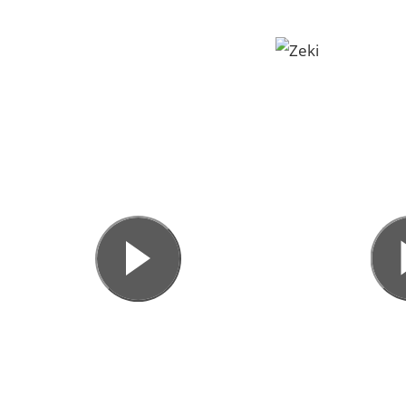
PATIENTENSTORYS
Entdecken Sie, wie Patientinnen und Patienten ihre
Erfahrungen in der Lucerne Clinic erlebt haben –
persönlich, vertrauensvoll und mit Ergebnissen, die
überzeugen.