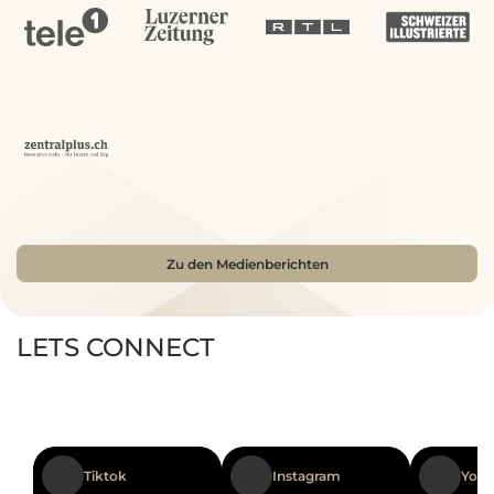
könnte 😉 Es war ein rundum sorgen- und
stressfreies Erlebnis. Von der Beratung bis zur 
Mehr
Lady Bug
4.9
Lucerne Clinic
Über 1'000 Rezensionen
Bekannt aus