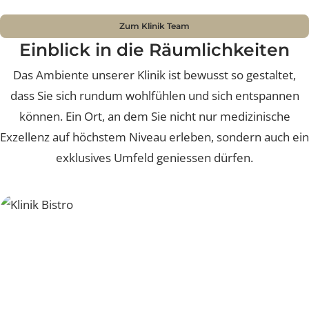
Dr. med. Jürg Häcki
Dr. med. Mile
Friedric
Gründer Lucerne Clinic, Facharzt FMH für
Plastische, Rekonstruktive und Ästhetische
Fachärztin FMH für Plastische
Chirurgie
Ästhetische Chir
Zum Klinik Team
Einblick in die Räumlichkeiten
Das Ambiente unserer Klinik ist bewusst so gestaltet
dass Sie sich rundum wohlfühlen und sich entspanne