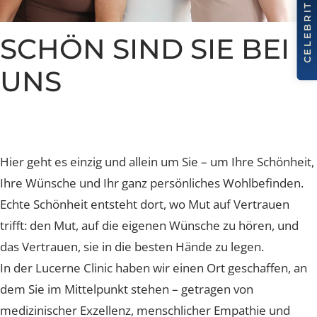
Nachsorge und Heilung
Nachsorge und Heilung
Nachsorge und Heilung
Nachsorge und Heilung
Nachsorge und Heilung
Brustverkleinerung
Whatsapp Community
Sculptra Body
Celebrities
Patientenstorys
Patientenstorys
Patientenstorys
Faltenbehandlung Injections
Risiken
Risiken
Risiken
Risiken
Risiken
CelluTreat
Celebrities
Celebrities
Preise
Preise
Preise
Preise
Preise
Preise
Liquid Facelift
BreastExpert Brust Zweitmeinung
SCHÖN SIND SIE BEI
Patientenstories
Busenfreundin Special
sweatLess+ Friends
Häufige Fragen
Tiefe Infektionsraten
Häufige Fragen
Häufige Fragen
Häufige Fragen
Hyaluron-Filler
BreastCare+ Absicherung
Lucerne Clinic Hautnah
UNS
Häufige Fragen
Häufige Fragen
Profhilo
3D-Simulation
Celebrities
Sculptra
Blog
Hylase
Hier geht es einzig und allein um Sie – um Ihre Schönhe
Ihre Wünsche und Ihr ganz persönliches Wohlbefinden
Aknenarben
Echte Schönheit entsteht dort, wo Mut auf Vertrauen
Hautunregelmässigkeiten Laser
trifft: den Mut, auf die eigenen Wünsche zu hören, und
Laser Technologien
das Vertrauen, sie in die besten Hände zu legen.
In der Lucerne Clinic haben wir einen Ort geschaffen, 