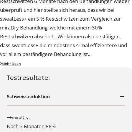
sweatLess+ Behandlung 3%.
Um die Beständigkeit zu überprüfen haben wir das
Restschwitzen 6 Monate nach den Behandlungen wied
überprüft und hier stellte sich heraus, dass wir bei
sweatLess+ ein 5 % Restschwitzen zum Vergleich zur
miraDry Behandlung, welche mit einem 30%
Restschwitzen abschnitt. Wir können also bestätigen,
dass sweatLess+ die mindestens 4-mal effizientere un
vor allem beständigere Behandlung ist.
.
Dabei wurde an jedem Probanden an der einen Achsel
Mehr lesen
das miraDry und an der anderen Achsel das sweatLess
Testresultate:
Verfahren durchgeführt, um einen genauen
Vergleichswert zu erörtern.
Schweissreduktion
Mit der Studie haben wir das Restschwitzen nach einer