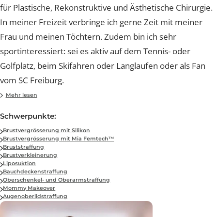
Einfühlungsvermögen einen aktiven Beitrag zu leisten,
Menschen glücklich zu machen.
Dr. med. Benedict Kaiser
Facharzt FMH für Plastische, Rekonstruktive und Ästhetische Chirurgi
Mein Name ist Benedict Kaiser und ich bin Facharzt F
für Plastische, Rekonstruktive und Ästhetische Chirurgi
In meiner Freizeit verbringe ich gerne Zeit mit meiner
Frau und meinen Töchtern. Zudem bin ich sehr
sportinteressiert: sei es aktiv auf dem Tennis- oder
Golfplatz, beim Skifahren oder Langlaufen oder als Fan
vom SC Freiburg.
Ich bin im Südschwarzwald aufgewachsen und habe m
Mehr lesen
Studium in Freiburg im Breisgau und in Brüssel absolvie
Schwerpunkte
Im Verlauf meines Studiums habe ich frühes Interesse