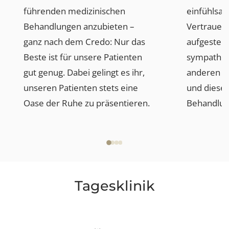
Medizinische Behandlungen
Jane Häcki
Stv. Geschäftsführerin
Frau Jane Häcki versteht es,
Frau Ma
unseren Patienten die
Bedürfn
allerbesten und weltweit
medizi
führenden medizinischen
einfühl
Behandlungen anzubieten –
Vertrau
ganz nach dem Credo: Nur das
aufgest
Beste ist für unsere Patienten
sympathi