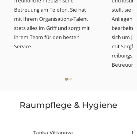
Kundenmanagement
Alina Schumacher
Leiterin Kundenmanagement
Frau Alina Schumacher kennt
Frau Jas
man stets mit einem Lächeln im
Ansprec
Gesicht. Sie organisiert und
Fragen 
koordiniert mit ihrem Team die
Eingriff
freundliche medizinische
und lös
Betreuung am Telefon. Sie hat
stellt s