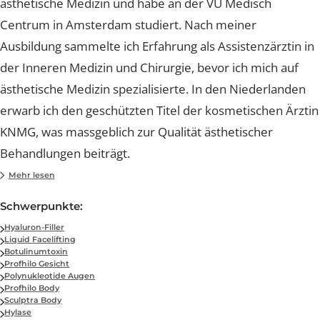
individuellen Wünsche meiner Patienten. Mein Ziel ist e
natürliche, ästhetische Ergebnisse zu erzielen, die
Wohlbefinden und Selbstbewusstsein nachhaltig stärk
Die Lucerne Clinic vereint medizinische Exzellenz mit
Dr. (NL) Lylian Logtenberg
menschlicher Wärme – Werte, die mir besonders am
Herzen liegen. Ich freue mich darauf, Sie persönlich zu
Ärztin für ästhetische Medizin
begleiten und Ihre individuellen Wünsche umzusetzen.
Mein Name ist Lylian Logtenberg, ich bin Ärztin für
ästhetische Medizin und habe an der VU Medisch
Centrum in Amsterdam studiert. Nach meiner
Ausbildung sammelte ich Erfahrung als Assistenzärztin 
der Inneren Medizin und Chirurgie, bevor ich mich auf
ästhetische Medizin spezialisierte. In den Niederlande
erwarb ich den geschützten Titel der kosmetischen Ärz