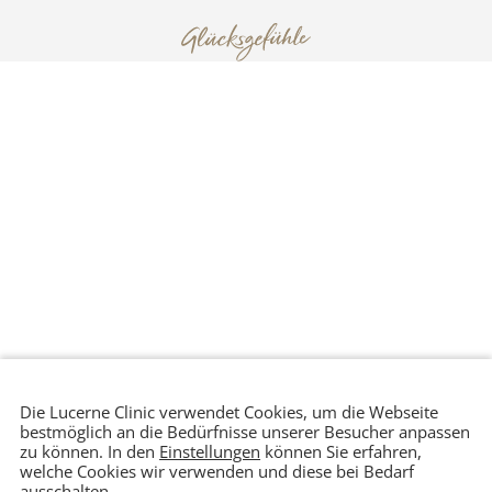
Patienten Portal
4.9 Google Ranking
1000+ Rezensionen
Lucerne Clinic
Tel. +41 41 511 80 80
Termin
Seidenhofstrasse
vereinbaren
welcome@lucerneclinic.c
9
h
6003 Luzern
WhatsApp
TOP BEHANDLUNGEN
Brustvergrösserung
Liposuktion
Sweatless+ / Miradry
UNTERNEHMEN
lucerneclinic.ch
my-laser-clinic.ch
© Lucerne Clinic 2026