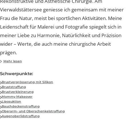
Dr. med. Patrick Will
Facharzt FMH für Plastische, Rekonstruktive und Ästhetische Chirurgi
Mein Name ist Patrick Will, Facharzt FMH für Plastische
Rekonstruktive und Ästhetische Chirurgie. Am
Vierwaldstättersee geniesse ich gemeinsam mit meine
Frau die Natur, meist bei sportlichen Aktivitäten. Mein
Leidenschaft für Malerei und Fotografie spiegelt sich in
meiner Liebe zu Harmonie, Natürlichkeit und Präzision
wider – Werte, die auch meine chirurgische Arbeit
prägen.
Meine Facharztausbildung absolvierte ich bei
Mehr lesen