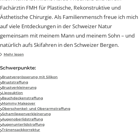
Dr. med. Milene Abrão-Friedrichs, MD
Fachärztin FMH für Plastische, Rekonstruktive und Ästhetische Chirur
Mein Name ist Milene Abrão-Friedrichs und ich bin
Fachärztin FMH für Plastische, Rekonstruktive und
Ästhetische Chirurgie. Als Familienmensch freue ich m
auf viele Entdeckungen in der Schweizer Natur
gemeinsam mit meinem Mann und meinem Sohn – un
natürlich aufs Skifahren in den Schweizer Bergen.
Aufgewachsen in Brasilien, habe ich dort meine gesam
Mehr lesen
Ausbildung absolviert. Bereits während dem
Schwerpunkte
Medizinstudium fühlte ich mich zur ästhetischen
Brustvergrösserung mit Silikon
Chirurgie hingezogen und kam anschliessend in den
Bruststraffung
Brustverkleinerung
Genuss, die Geheimnisse der ästhetischen Chirurgie
Liposuktion