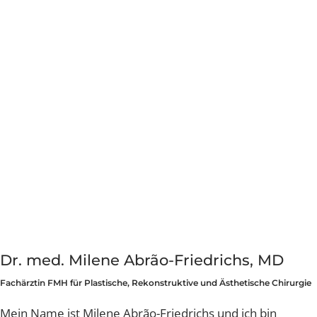
nach Abschluss meines Medizinstudiums und entwicke
Schwerpunkte
sich zu einer echten Passion. Am Kantonsspital Aarau 
Brustvergrösserung mit Mia Femtech™
den Universitätsspitälern Bern und Basel war ich als Ar
und Oberarzt für Plastische, Ästhetische und
Rekonstruktive Chirurgie tätig. Prägend für meine
persönliche und berufliche Laufbahn waren
insbesondere meine Arbeit am Albert Schweizer Spital 
Haiti und die Ästhetischen Spezialisierungen in Seoul,
Südkorea und am Ninth People Hospital in Shanghai, d
grössten Plastischen Klinik der Welt. In The London Clin
operierte ich unter anderem Seite an Seite mit Dr.
Charles East – einem der führenden Nasenchirurgen
Englands – eine für mich sehr lehrreiche und grossarti
Zeit.