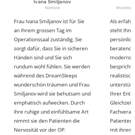
gut genug. Dabei gelingt es ihr,
andere
unseren Patienten stets eine
und die
Oase der Ruhe zu präsentieren.
Behandl
Tagesklinik
Ivana Smiljanov
Narkose
Bruste
Frau Ivana Smiljanov ist für Sie
Als erf