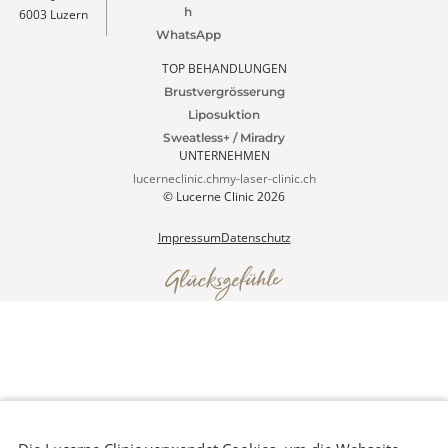
Patienten Portal
4.9 Google Ranking
1000+ Rezensionen
Lucerne Clinic
Tel. +41 41 511 80 80
Termin
Seidenhofstrasse
vereinbaren
welcome@lucerneclinic.c
9
h
6003 Luzern
WhatsApp
TOP BEHANDLUNGEN
Brustvergrösserung
Liposuktion