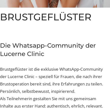
Nachsorge und Heilung
Nachsorge und Heilung
Nachsorge und Heilung
Nachsorge und Heilung
Nachsorge und Heilung
Brustverkleinerung
Whatsapp Community
Sculptra Body
Celebrities
Patientenstorys
Patientenstorys
Patientenstorys
Faltenbehandlung Injections
Risiken
Risiken
Risiken
Risiken
Risiken
CelluTreat
Celebrities
Celebrities
Preise
Preise
Preise
Preise
Preise
Preise
Liquid Facelift
BreastExpert Brust Zweitmeinung
BRUSTGEFLÜSTER
Patientenstories
Busenfreundin Special
sweatLess+ Friends
Häufige Fragen
Tiefe Infektionsraten
Häufige Fragen
Häufige Fragen
Häufige Fragen
Hyaluron-Filler
BreastCare+ Absicherung
Lucerne Clinic Hautnah
Häufige Fragen
Häufige Fragen
Profhilo
3D-Simulation
Celebrities
Sculptra
Blog
Die Whatsapp-Community der
Hylase
Lucerne Clinic
Aknenarben
Brustgeflüster ist die exklusive WhatsApp-Community
Hautunregelmässigkeiten Laser
der Lucerne Clinic – speziell für Frauen, die nach ihrer
Brustoperation bereit sind, ihre Erfahrungen zu teilen.
Laser Technologien
Persönlich, selbstbewusst, inspirierend.
Als Teilnehmerin gestalten Sie mit uns gemeinsam