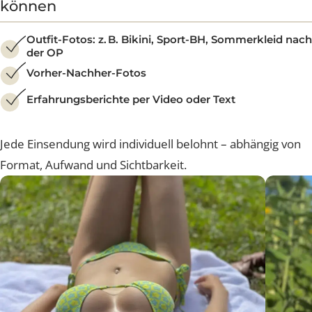
Wenn Sie in der Community Inhalte einreichen, stimm
Sie dieser Nutzung automatisch zu – selbstverständlich
im Rahmen unserer AGB und Datenschutzrichtlinien.
Beispielinhalte, die in der
Brustcommunity gesendet werden
können
Outfit-Fotos: z. B. Bikini, Sport-BH, Sommerkleid n
der OP
Vorher-Nachher-Fotos
Erfahrungsberichte per Video oder Text
Jede Einsendung wird individuell belohnt – abhängig vo
Format, Aufwand und Sichtbarkeit.