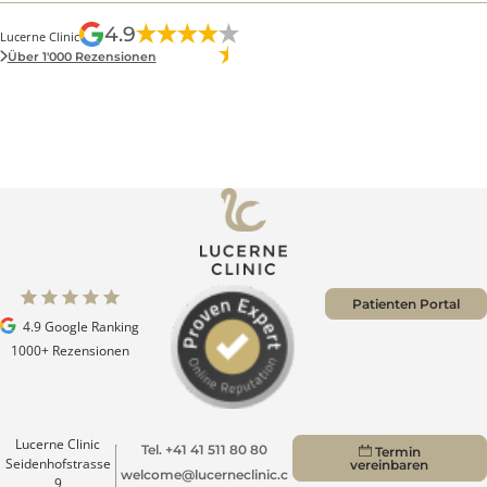
aussergewöhnlich hohe Patientenzufriedenheit.
Ich habe mich in der Klinik von Anfang an sehr
gut aufgehoben gefühlt. Die Beratung war
professionell und angenehm ehrlich, und die …
Mehr
Jewgenija Nagel
4.9
Lucerne Clinic
Über 1'000 Rezensionen