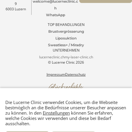
Patienten Portal
4.9 Google Ranking
1000+ Rezensionen
Lucerne Clinic
Tel. +41 41 511 80 80
Termin
Seidenhofstrasse
vereinbaren
welcome@lucerneclinic.c
9
h
6003 Luzern
WhatsApp
TOP BEHANDLUNGEN
Brustvergrösserung
Liposuktion
Sweatless+ / Miradry
UNTERNEHMEN
lucerneclinic.ch
my-laser-clinic.ch
© Lucerne Clinic 2026