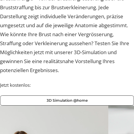
Nachsorge und Heilung
Nachsorge und Heilung
Nachsorge und Heilung
Nachsorge und Heilung
Nachsorge und Heilung
Brustchirurgie – von der Brustvergrösserung über die
Brustverkleinerung
Whatsapp Community
Sculptra Body
Celebrities
Patientenstorys
Patientenstorys
Patientenstorys
Faltenbehandlung Injections
Risiken
Risiken
Risiken
Risiken
Risiken
Bruststraffung bis zur Brustverkleinerung. Jede
CelluTreat
Celebrities
Celebrities
Preise
Preise
Preise
Preise
Preise
Preise
Darstellung zeigt individuelle Veränderungen, präzise
Liquid Facelift
BreastExpert Brust Zweitmeinung
Patientenstories
Busenfreundin Special
sweatLess+ Friends
Häufige Fragen
Tiefe Infektionsraten
Häufige Fragen
Häufige Fragen
Häufige Fragen
umgesetzt und auf die jeweilige Anatomie abgestimmt
Hyaluron-Filler
BreastCare+ Absicherung
Lucerne Clinic Hautnah
Wie könnte Ihre Brust nach einer Vergrösserung,
Häufige Fragen
Häufige Fragen
Profhilo
3D-Simulation
Celebrities
Straffung oder Verkleinerung aussehen? Testen Sie Ihr
Sculptra
Möglichkeiten jetzt mit unserer 3D-Simulation und
Blog
gewinnen Sie eine realitätsnahe Vorstellung Ihres
Hylase
potenziellen Ergebnisses.
Aknenarben
Jetzt kostenlos:
Hautunregelmässigkeiten Laser
3D Simulation @home
Laser Technologien