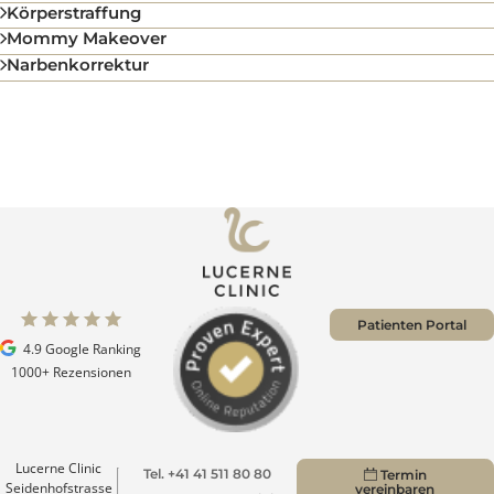
Über 1000 Rezensionen
Dies könnte Sie auch interessieren:
«Achselpolster» absaugen
Körperstraffung
Mommy Makeover
Narbenkorrektur