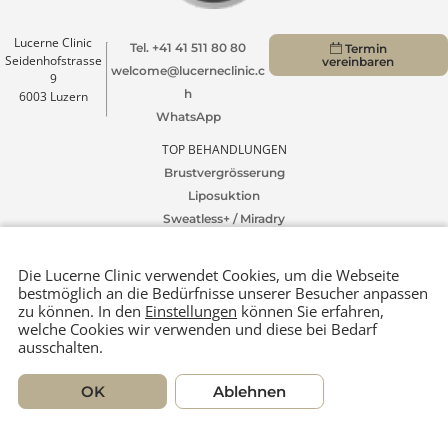
1000+ Rezensionen
Lucerne Clinic
Tel. +41 41 511 80 80
Termin
Seidenhofstrasse
vereinbaren
welcome@lucerneclinic.c
9
h
6003 Luzern
WhatsApp
TOP BEHANDLUNGEN
Brustvergrösserung
Liposuktion
Sweatless+ / Miradry
UNTERNEHMEN
lucerneclinic.ch
my-laser-clinic.ch
Die Lucerne Clinic verwendet Cookies, um die Webseite
© Lucerne Clinic 2026
bestmöglich an die Bedürfnisse unserer Besucher anpasse
zu können. In den
Einstellungen
können Sie erfahren,
Impressum
Datenschutz
welche Cookies wir verwenden und diese bei Bedarf
ausschalten.