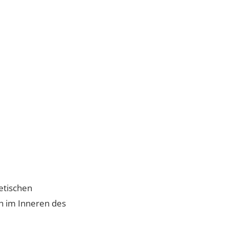
Whatsapp Community
Patientenstories
Lucerne Clinic Hautnah
Celebrities
T
Blog
er ästhetischen
as sich im Inneren des