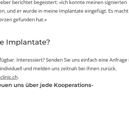
eine Bedeutung – manchmal reicht einfach Stil.
 bei meinem Herzen tragen» – Larissa Hodgson
elieber berichtet begeistert: «Ich konnte meinen signi
hmen, und er wurde in meine Implantate eingefügt. Es
m Herzen gefunden hat.»
are Implantate?
verfügbar. Interessiert? Senden Sie uns einfach eine An
it individuell und melden uns zeitnah bei Ihnen zurück
eclinic.ch
.
 freuen uns über jede Kooperations-