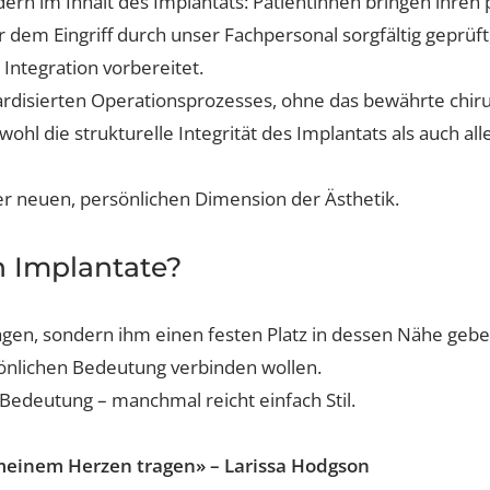
ethode der klassischen Brustvergrösserung – mit höchst
ondern im Inhalt des Implantats: Patientinnen bringen 
or dem Eingriff durch unser Fachpersonal sorgfältig g
ie Integration vorbereitet.
andardisierten Operationsprozesses, ohne das bewährte
sowohl die strukturelle Integrität des Implantats als a
einer neuen, persönlichen Dimension der Ästhetik.
ren Implantate?
n tragen, sondern ihm einen festen Platz in dessen Nä
persönlichen Bedeutung verbinden wollen.