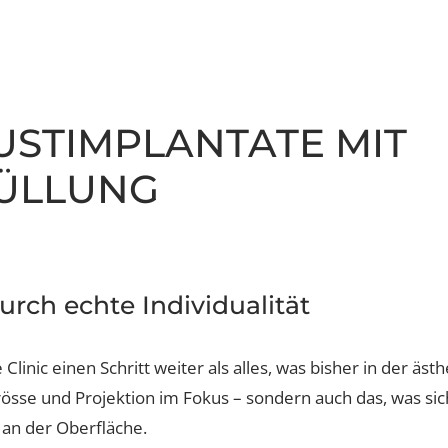
s
einung
BRUSTIMPLANTATE MI
 FÜLLUNG
aser
durch echte Individualität
e Clinic einen Schritt weiter als alles, was bisher in d
, Grösse und Projektion im Fokus – sondern auch das, w