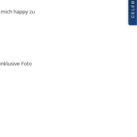
erten
 macht mich happy zu
frage inklusive Foto
.