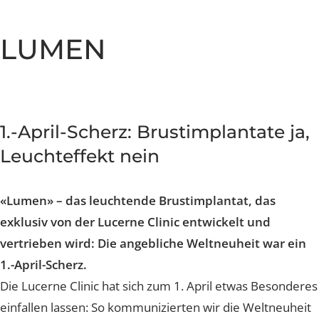
Nachsorge und Heilung
Nachsorge und Heilung
Nachsorge und Heilung
Nachsorge und Heilung
Nachsorge und Heilung
Brustverkleinerung
Whatsapp Community
Sculptra Body
Celebrities
Patientenstorys
Patientenstorys
Patientenstorys
Faltenbehandlung Injections
Risiken
Risiken
Risiken
Risiken
Risiken
CelluTreat
Celebrities
Celebrities
Preise
Preise
Preise
Preise
Preise
Preise
Liquid Facelift
BreastExpert Brust Zweitmeinung
LUMEN
Patientenstories
Busenfreundin Special
sweatLess+ Friends
Häufige Fragen
Tiefe Infektionsraten
Häufige Fragen
Häufige Fragen
Häufige Fragen
Hyaluron-Filler
BreastCare+ Absicherung
Lucerne Clinic Hautnah
Häufige Fragen
Häufige Fragen
Profhilo
3D-Simulation
Celebrities
Sculptra
Blog
1.-April-Scherz: Brustimplantate ja
Hylase
Leuchteffekt nein
Aknenarben
«Lumen» – das leuchtende Brustimplantat, das
Hautunregelmässigkeiten Laser
exklusiv von der Lucerne Clinic entwickelt und
vertrieben wird: Die angebliche Weltneuheit war ei
Laser Technologien
1.-April-Scherz.
Die Lucerne Clinic hat sich zum 1. April etwas Besonde