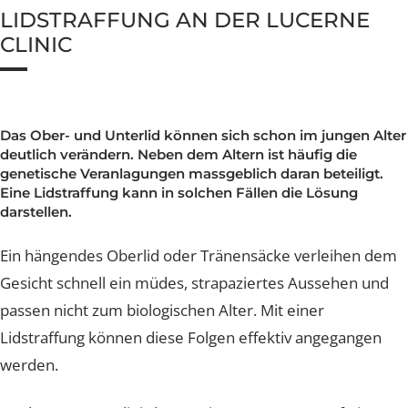
Nachsorge und Heilung
Nachsorge und Heilung
Nachsorge und Heilung
Nachsorge und Heilung
Nachsorge und Heilung
Brustverkleinerung
Whatsapp Community
Sculptra Body
Celebrities
Patientenstorys
Patientenstorys
Patientenstorys
Faltenbehandlung Injections
LIDSTRAFFUNG AN DER LUCERNE
Risiken
Risiken
Risiken
Risiken
Risiken
CelluTreat
CLINIC
Celebrities
Celebrities
Preise
Preise
Preise
Preise
Preise
Preise
Liquid Facelift
BreastExpert Brust Zweitmeinung
Patientenstories
Busenfreundin Special
sweatLess+ Friends
Häufige Fragen
Tiefe Infektionsraten
Häufige Fragen
Häufige Fragen
Häufige Fragen
Hyaluron-Filler
BreastCare+ Absicherung
Lucerne Clinic Hautnah
Häufige Fragen
Häufige Fragen
Profhilo
3D-Simulation
Celebrities
D
as Ober- und Unterlid können sich schon im jungen Al
deutlich verändern. Neben dem Altern ist häufig die
Sculptra
Blog
genetische Veranlagungen massgeblich daran beteiligt.
Hylase
Eine Lidstraffung kann in solchen Fällen die Lösung
darstellen.
Aknenarben
Ein hängendes Oberlid oder Tränensäcke verleihen d
Hautunregelmässigkeiten Laser
Gesicht schnell ein müdes, strapaziertes Aussehen un
passen nicht zum biologischen Alter. Mit einer
Laser Technologien
Lidstraffung können diese Folgen effektiv angegangen
werden.