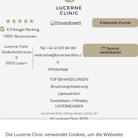
Patienten Portal
4.9 Google Ranking
1000+ Rezensionen
Lucerne Clinic
Tel. +41 41 511 80 80
Termin
Seidenhofstrasse
vereinbaren
welcome@lucerneclinic.c
9
h
6003 Luzern
WhatsApp
TOP BEHANDLUNGEN
Brustvergrösserung
Liposuktion
Sweatless+ / Miradry