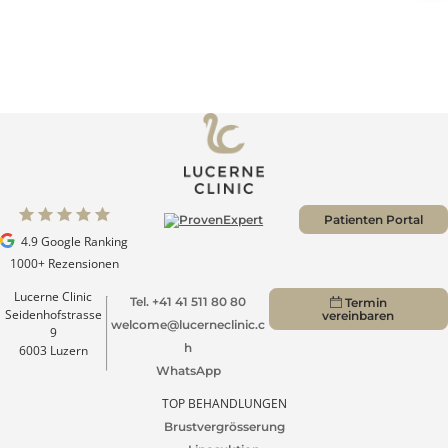
Zu allen Blogs
Patienten Portal
4.9 Google Ranking
1000+ Rezensionen
Lucerne Clinic
Tel. +41 41 511 80 80
Termin
Seidenhofstrasse
vereinbaren
welcome@lucerneclinic.c
9
h
6003 Luzern
WhatsApp