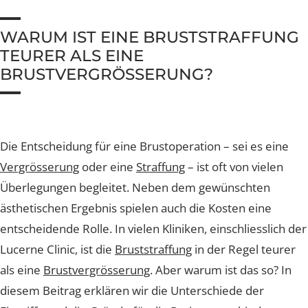
Nachsorge und Heilung
Nachsorge und Heilung
Nachsorge und Heilung
Nachsorge und Heilung
Nachsorge und Heilung
Brustverkleinerung
Whatsapp Community
Sculptra Body
Celebrities
Patientenstorys
Patientenstorys
Patientenstorys
Faltenbehandlung Injections
Risiken
Risiken
Risiken
Risiken
Risiken
CelluTreat
Celebrities
Celebrities
Preise
WARUM IST EINE BRUSTSTRAFFUN
Preise
Preise
Preise
Preise
Preise
Liquid Facelift
BreastExpert Brust Zweitmeinung
Patientenstories
TEURER ALS EINE
Busenfreundin Special
sweatLess+ Friends
Häufige Fragen
Tiefe Infektionsraten
Häufige Fragen
Häufige Fragen
Häufige Fragen
Hyaluron-Filler
BreastCare+ Absicherung
Lucerne Clinic Hautnah
BRUSTVERGRÖSSERUNG?
Häufige Fragen
Häufige Fragen
Profhilo
3D-Simulation
Celebrities
Sculptra
Blog
Hylase
Die Entscheidung für eine Brustoperation – sei es eine
Vergrösserung
oder eine
Straffung
– ist oft von vielen
Aknenarben
Überlegungen begleitet. Neben dem gewünschten
ästhetischen Ergebnis spielen auch die Kosten eine
Hautunregelmässigkeiten Laser
entscheidende Rolle. In vielen Kliniken, einschliesslich 
Laser Technologien
Lucerne Clinic, ist die
Bruststraffung
in der Regel teure
als eine
Brustvergrösserung
. Aber warum ist das so? In