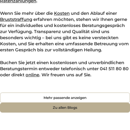
Patientin führen zu höheren Kosten. Dennoch ermöglic
die Bruststraffung langfristig ästhetisch ansprechende
und natürliche Ergebnisse, die das Selbstbewusstsein d
Patientinnen erheblich steigern können. In der Lucerne
Clinic gibt es auch die Möglichkeit einer
Finanzierung m
Ratenzahlungen
.
Wenn Sie mehr über die
Kosten
und den Ablauf einer
Bruststraffung
erfahren möchten, stehen wir Ihnen ger
für ein individuelles und kostenloses Beratungsgespräc
zur Verfügung. Transparenz und Qualität sind uns
besonders wichtig – bei uns gibt es keine versteckten
Kosten, und Sie erhalten eine umfassende Betreuung 
ersten Gespräch bis zur vollständigen Heilung.
Buchen Sie jetzt einen kostenlosen und unverbindliche
Beratungstermin entweder telefonisch unter 041 511 80
oder direkt
online
. Wir freuen uns auf Sie.