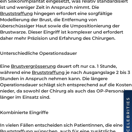
Der wichtigste Grund, warum eine
Bruststraffung
teure
ist als eine
Brustvergrösserung
, ist der höhere chirurgis
Aufwand. Bei einer
Brustvergrösserung
wird in der Rege
ein Silikonimplantat eingesetzt, was relativ standardisie
ist und weniger Zeit in Anspruch nimmt. Die
Bruststraffung
hingegen erfordert eine sorgfältige
Modellierung der Brust, die Entfernung von
überschüssiger Haut sowie die Umpositionierung der
Brustwarze. Dieser Eingriff ist komplexer und erfordert
daher mehr Präzision und Erfahrung des Chirurgen.
Unterschiedliche Operationsdauer
Eine
Brustvergrösserung
dauert oft nur ca. 1 Stunde,
während eine
Bruststraffung
je nach Ausgangslage 2 bi
Stunden in Anspruch nehmen kann. Die längere
Operationsdauer schlägt sich entsprechend auf die Kos
nieder, da sowohl der Chirurg als auch das OP-Personal
länger im Einsatz sind.