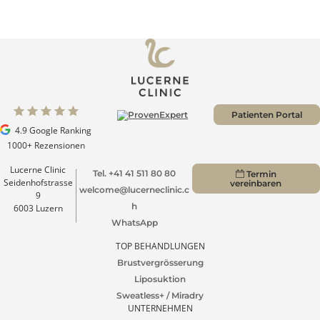
Mehr passende anzeigen
Zu allen Blogs
Patienten Portal
4.9 Google Ranking
1000+ Rezensionen
Lucerne Clinic
Tel. +41 41 511 80 80
Termin
Seidenhofstrasse
vereinbaren
welcome@lucerneclinic.c
9
h
6003 Luzern