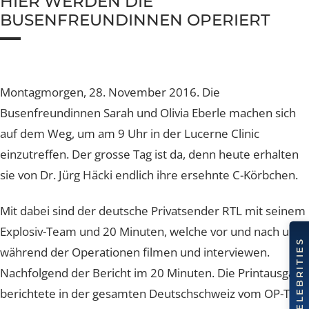
Nachsorge und Heilung
Nachsorge und Heilung
Nachsorge und Heilung
Nachsorge und Heilung
Nachsorge und Heilung
HIER WERDEN DIE
Brustverkleinerung
Whatsapp Community
Sculptra Body
Celebrities
Patientenstorys
Patientenstorys
Patientenstorys
Faltenbehandlung Injections
Risiken
Risiken
Risiken
Risiken
Risiken
BUSENFREUNDINNEN OPERIERT
CelluTreat
Celebrities
Celebrities
Preise
Preise
Preise
Preise
Preise
Preise
Liquid Facelift
BreastExpert Brust Zweitmeinung
Patientenstories
Busenfreundin Special
sweatLess+ Friends
Häufige Fragen
Tiefe Infektionsraten
Häufige Fragen
Häufige Fragen
Häufige Fragen
Hyaluron-Filler
BreastCare+ Absicherung
Lucerne Clinic Hautnah
Häufige Fragen
Häufige Fragen
Montagmorgen, 28. November 2016. Die
Profhilo
3D-Simulation
Celebrities
Busenfreundinnen Sarah und Olivia Eberle machen sic
Sculptra
Blog
auf dem Weg, um am 9 Uhr in der Lucerne Clinic
Hylase
einzutreffen. Der grosse Tag ist da, denn heute erhalte
sie von Dr. Jürg Häcki endlich ihre ersehnte C-Körbchen
Aknenarben
Hautunregelmässigkeiten Laser
Mit dabei sind der deutsche Privatsender RTL mit sei
Explosiv-Team und 20 Minuten, welche vor und nach u
Laser Technologien
während der Operationen filmen und interviewen.
Nachfolgend der Bericht im 20 Minuten. Die Printausg