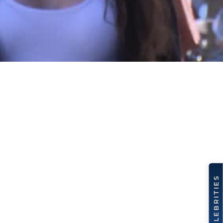
Whatsapp Community
Patientenstories
Lucerne Clinic Hautnah
Celebrities
Blog