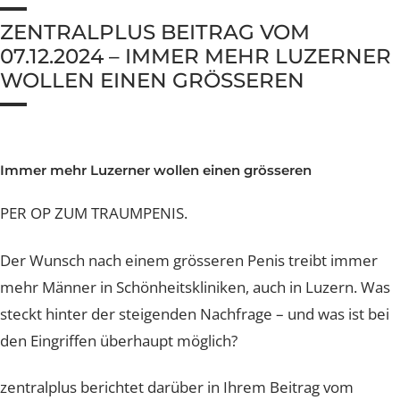
Nachsorge und Heilung
Nachsorge und Heilung
Nachsorge und Heilung
Nachsorge und Heilung
Nachsorge und Heilung
Brustverkleinerung
Whatsapp Community
Sculptra Body
Celebrities
Patientenstorys
Patientenstorys
Patientenstorys
Faltenbehandlung Injections
Risiken
Risiken
Risiken
Risiken
Risiken
ZENTRALPLUS BEITRAG VOM
CelluTreat
Celebrities
Celebrities
Preise
Preise
Preise
Preise
Preise
Preise
Liquid Facelift
BreastExpert Brust Zweitmeinung
Patientenstories
07.12.2024 – IMMER MEHR LUZERNE
Busenfreundin Special
sweatLess+ Friends
Häufige Fragen
Tiefe Infektionsraten
Häufige Fragen
Häufige Fragen
Häufige Fragen
WOLLEN EINEN GRÖSSEREN
Hyaluron-Filler
BreastCare+ Absicherung
Lucerne Clinic Hautnah
Häufige Fragen
Häufige Fragen
Profhilo
3D-Simulation
Celebrities
Sculptra
Blog
Immer mehr Luzerner wollen einen grösseren
Hylase
PER OP ZUM TRAUMPENIS.
Aknenarben
Der Wunsch nach einem grösseren Penis treibt immer
Hautunregelmässigkeiten Laser
mehr Männer in Schönheitskliniken, auch in Luzern. W
Laser Technologien
steckt hinter der steigenden Nachfrage – und was ist b
den Eingriffen überhaupt möglich?