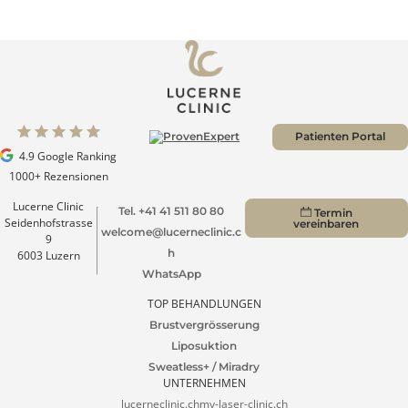
Zu allen Blogs
Patienten Portal
4.9 Google Ranking
1000+ Rezensionen
Lucerne Clinic
Tel. +41 41 511 80 80
Termin
Seidenhofstrasse
vereinbaren
welcome@lucerneclinic.c
9
h
6003 Luzern
WhatsApp
TOP BEHANDLUNGEN