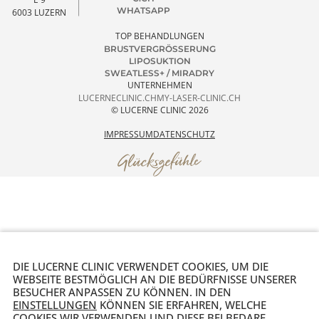
Patienten Portal
4.9 GOOGLE RANKING
1000+ REZENSIONEN
LUCERNE CLINIC
TEL. +41 41 511 80 80
Termin
SEIDENHOFSTRASS
WELCOME@LUCERNECLINI
vereinbaren
C.CH
E 9
WHATSAPP
6003 LUZERN
TOP BEHANDLUNGEN
BRUSTVERGRÖSSERUNG
LIPOSUKTION
SWEATLESS+ / MIRADRY
UNTERNEHMEN