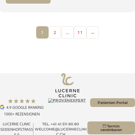
14.01.2025
LIPPEN AUFSPRITZEN – TOP ODER
FLOP? DER TREND HÄLT AN!
Weiterlesen
1
2
…
11
→