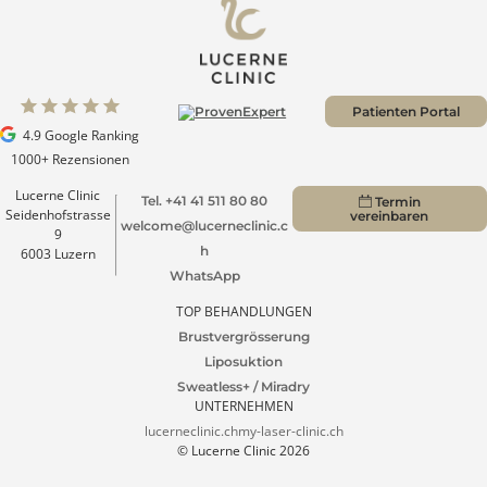
Zu allen Blogs
Patienten Portal
4.9 Google Ranking
1000+ Rezensionen
Lucerne Clinic
Tel. +41 41 511 80 80
Termin
Seidenhofstrasse
vereinbaren
welcome@lucerneclinic.c
9
h
6003 Luzern
WhatsApp