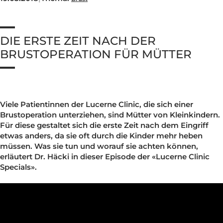
Nachsorge und Heilung
Nachsorge und Heilung
Nachsorge und Heilung
Nachsorge und Heilung
Nachsorge und Heilung
19.05.2018
|
Thema:
Brust
Brustverkleinerung
Whatsapp Community
Sculptra Body
Celebrities
Patientenstorys
Patientenstorys
Patientenstorys
Faltenbehandlung Injections
Risiken
Risiken
Risiken
Risiken
Risiken
CelluTreat
Celebrities
Celebrities
Preise
Preise
Preise
Preise
Preise
Preise
Liquid Facelift
BreastExpert Brust Zweitmeinung
Patientenstories
DIE ERSTE ZEIT NACH DER
Busenfreundin Special
sweatLess+ Friends
Häufige Fragen
Tiefe Infektionsraten
Häufige Fragen
Häufige Fragen
Häufige Fragen
Hyaluron-Filler
BreastCare+ Absicherung
Lucerne Clinic Hautnah
BRUSTOPERATION FÜR MÜTTER
Häufige Fragen
Häufige Fragen
Profhilo
3D-Simulation
Celebrities
Sculptra
Blog
Viele Patientinnen der Lucerne Clinic, die sich einer
Hylase
Brustoperation unterziehen, sind Mütter von Kleinkinde
Für diese gestaltet sich die erste Zeit nach dem Eingriff
Aknenarben
etwas anders, da sie oft durch die Kinder mehr heben
müssen. Was sie tun und worauf sie achten können,
Hautunregelmässigkeiten Laser
erläutert Dr. Häcki in dieser Episode der «Lucerne Clinic
Specials».
Laser Technologien